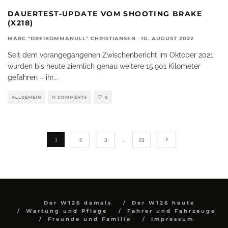
DAUERTEST-UPDATE VOM SHOOTING BRAKE
(X218)
MARC "DREIKOMMANULL" CHRISTIANSEN
·
10. AUGUST 2022
Seit dem vorangegangenen Zwischenbericht im Oktober 2021
wurden bis heute ziemlich genau weitere 15.901 Kilometer
gefahren – ihr
...
ALLGEMEIN
11 COMMENTS
0
1
2
3
…
23
Der W126 damals
Der W126 heute
Wartung und Pflege
Fahrer und Fahrzeuge
Freunde und Familie
Impressum