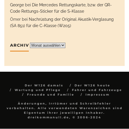
George
bei
Die Mercedes Rettungskarte, bzw. der QR-
Code Rettungs-Sticker für die S-Klasse
Ömer
bei
Nachrüstung der Original Akustik-Verglasung
(SA 851) für die C-Klasse (W205)
ARCHIV
Archiv
Der W126 damals
Der W126 heute
Wartung und Pflege
Fahrer und Fahrzeuge
Freunde und Familie
Impressum
Änderungen, Irrtümer und Schreibfehler
vorbehalten. Alle verwendeten Warenzeichen sind
Eigentum ihrer jeweiligen Inhaber.
dreikommanull.de, © 2006-2024