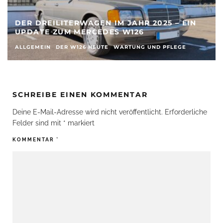
NACHLÄSSIGKEIT WIRD BESTRAFT – WENN
MAN SICH NICHT UM DIE BLECHDIVA
KÜMMERT (W126)
ALLGEMEIN
DER W126 HEUTE
FAHRWERK
WARTUNG UND PFLEGE
SCHREIBE EINEN KOMMENTAR
Deine E-Mail-Adresse wird nicht veröffentlicht.
Erforderliche
Felder sind mit
*
markiert
KOMMENTAR
*