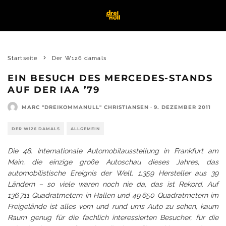
Startseite
Der W126 damals
EIN BESUCH DES MERCEDES-STANDS
AUF DER IAA ’79
MARC "DREIKOMMANULL" CHRISTIANSEN
·
9. DEZEMBER 2011
DER W126 DAMALS
ALLGEMEIN
Die 48. Internationale Automobilausstellung in Frankfurt am
Main, die einzige große Autoschau dieses Jahres, das
automobilistische Ereignis der Welt. 1.359 Hersteller aus 39
Ländern – so viele waren noch nie da, das ist Rekord. Auf
136.711 Quadratmetern in Hallen und 49.650 Quadratmetern im
Freigelände ist alles vom und rund ums Auto zu sehen, kaum
Raum genug für die fachlich interessierten Besucher, für die