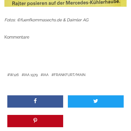
Fotos: ©fuenfkommasechs.de & Daimler AG
Kommentare
W126
IAA 1979
IAA
FRANKFURT/MAIN