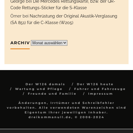
George
bei
Die Mercedes Rettungskarte, bzw. der QR-
Code Rettungs-Sticker für die S-Klasse
Ömer
bei
Nachrüstung der Original Akustik-Verglasung
(SA 851) für die C-Klasse (W205)
ARCHIV
Archiv
Der W126 damals
Der W126 heute
Wartung und Pflege
Fahrer und Fahrzeuge
Freunde und Familie
Impressum
Änderungen, Irrtümer und Schreibfehler
vorbehalten. Alle verwendeten Warenzeichen sind
Eigentum ihrer jeweiligen Inhaber.
dreikommanull.de, © 2006-2024