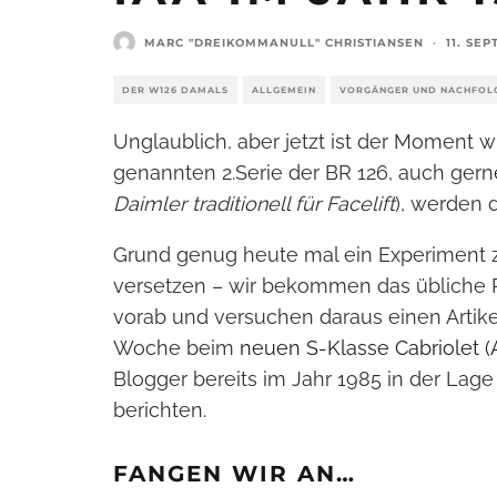
MARC "DREIKOMMANULL" CHRISTIANSEN
·
11. SE
DER W126 DAMALS
ALLGEMEIN
VORGÄNGER UND NACHFOL
Unglaublich, aber jetzt ist der Moment 
genannten 2.Serie der BR 126, auch gern
Daimler traditionell für Facelift
), werden d
Grund genug heute mal ein Experiment z
versetzen – wir bekommen das übliche Pr
vorab und versuchen daraus einen Artike
Woche beim
neuen S-Klasse Cabriolet (
Blogger bereits im Jahr 1985 in der Lag
berichten.
FANGEN WIR AN…