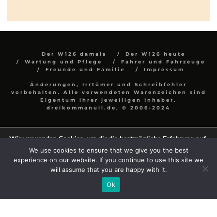
Der W126 damals
Der W126 heute
Wartung und Pflege
Fahrer und Fahrzeuge
Freunde und Familie
Impressum
Änderungen, Irrtümer und Schreibfehler
vorbehalten. Alle verwendeten Warenzeichen sind
Eigentum ihrer jeweiligen Inhaber.
dreikommanull.de, © 2006-2024
Wir verwenden Cookies, um dir die bestmögliche Erfahrung auf
unserer Website zu bieten.
We use cookies to ensure that we give you the best
In den
Einstellungen
kannst du erfahren, welche Cookies wir
experience on our website. If you continue to use this site we
verwenden oder sie ausschalten.
will assume that you are happy with it.
Zustimmen
Einstellungen
Ok