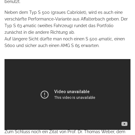
benutzt.
Neben dem Typ S 500 (graues Cabriolet), wird es auch eine
verschärfte Performance-Variante aus Affalterbach geben. Der
Typ S 63 4matic (weißes Fahrzeug) rundet das Portfolio
zunächst in die andere Richtung ab.
Auf längere Sicht dürfte man noch einen S 500 4matic, einen
S600 und sicher auch einen AMG S 65 erwarten.
Zum Schluss noch ein Zitat von Prof. Dr. Thomas Weber, dem