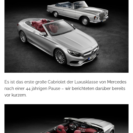
Es ist das erste große Cabriolet der Luxusklasse von
Mercedes
nach einer 44 jährigen Pause –
wir berichteten darüber bereits
vor kurzem
.