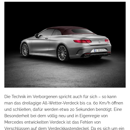
Die Technik im Verborgenen spricht auch für sich – so kann
man das dreilagige All-Wetter-Verdeck bis ca. 60 Km/h öffnen
und schließen, dafür werden etwa 20 Sekunden benötigt. Eine
Besonderheit bei dem völlig neu und in Eigenregie von
Mercedes entwickelten Verdeck ist das Fehlen von
Verschlüssen auf dem Verdeckkastendeckel. Da es sich um ein