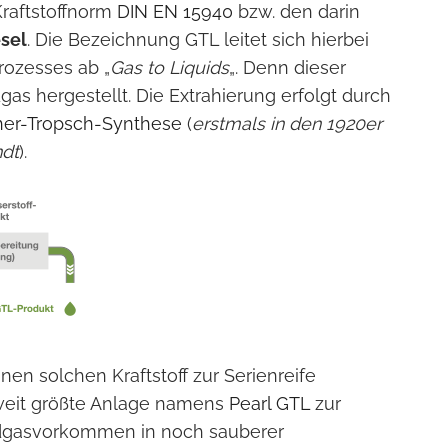
Kraftstoffnorm
DIN EN 15940
bzw. den darin
sel
. Die Bezeichnung GTL leitet sich hierbei
rozesses ab „
Gas to Liquids
„. Denn dieser
dgas hergestellt. Die Extrahierung erfolgt durch
her-Tropsch-Synthese
(
erstmals in den 1920er
ndt
).
nen solchen Kraftstoff zur Serienreife
tweit größte Anlage namens
Pearl GTL
zur
dgasvorkommen in noch sauberer