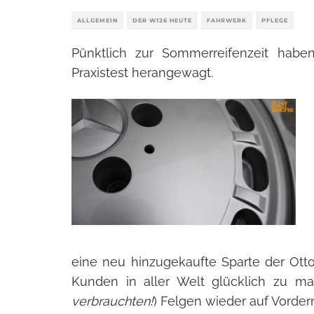
ALLGEMEIN
DER W126 HEUTE
FAHRWERK
PFLEGE
Pünktlich zur Sommerreifenzeit hab
Praxistest herangewagt.
eine neu hinzugekaufte Sparte der Ott
Kunden in aller Welt glücklich zu ma
verbrauchten!
) Felgen wieder auf Vorde