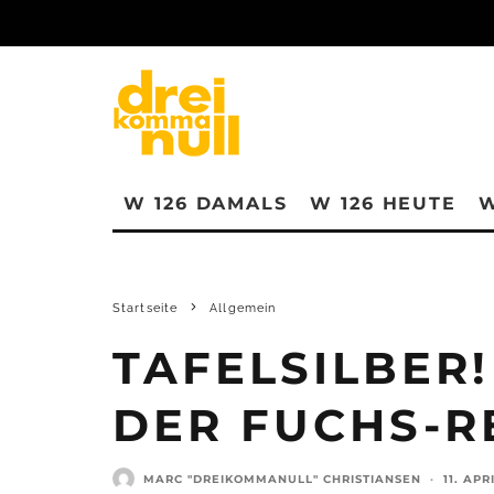
W 126 DAMALS
W 126 HEUTE
W
Startseite
Allgemein
TAFELSILBER!
DER FUCHS-R
MARC "DREIKOMMANULL" CHRISTIANSEN
·
11. APR