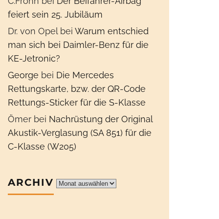
C.Frohn
bei
Der Beifahrer-Airbag
feiert sein 25. Jubiläum
Dr. von Opel
bei
Warum entschied
man sich bei Daimler-Benz für die
KE-Jetronic?
George
bei
Die Mercedes
Rettungskarte, bzw. der QR-Code
Rettungs-Sticker für die S-Klasse
Ömer
bei
Nachrüstung der Original
Akustik-Verglasung (SA 851) für die
C-Klasse (W205)
ARCHIV
Archiv