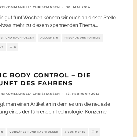
REIKOMMANULL" CHRISTIANSEN
·
30. MAI 2014
 in gut fünf Wochen können wir euch an dieser Stelle
etwas mehr zu diesem spannenden Thema
...
ER UND NACHFOLGER
ALLGEMEIN
FREUNDE UND FAMILIE
NT
0
IC BODY CONTROL – DIE
UNFT DES FAHRENS
REIKOMMANULL" CHRISTIANSEN
·
12. FEBRUAR 2013
gt man einen Artikel an in dem es um die neueste
ung eines der führenden Technologie-Konzerne
IN
VORGÄNGER UND NACHFOLGER
4 COMMENTS
0