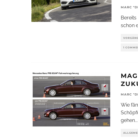
MARC "D
Bereits
schon 
VORGÄNG
1 COMME
MAG
ZUK
MARC "D
Wie fän
Schöpf
gehen
...
ALLGEME