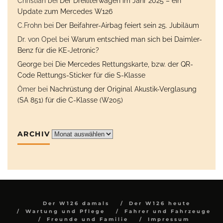
Christian
bei
Der Dreiliterwagen im Jahr 2025 – ein
Update zum Mercedes W126
C.Frohn
bei
Der Beifahrer-Airbag feiert sein 25. Jubiläum
Dr. von Opel
bei
Warum entschied man sich bei Daimler-
Benz für die KE-Jetronic?
George
bei
Die Mercedes Rettungskarte, bzw. der QR-
Code Rettungs-Sticker für die S-Klasse
Ömer
bei
Nachrüstung der Original Akustik-Verglasung
(SA 851) für die C-Klasse (W205)
ARCHIV
Archiv
Der W126 damals
Der W126 heute
Wartung und Pflege
Fahrer und Fahrzeuge
Freunde und Familie
Impressum