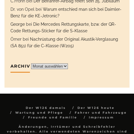
C.Frohn
bei
Der Beifahrer-Airbag feiert sein 25. Jubiläum
Dr. von Opel
bei
Warum entschied man sich bei Daimler-
Benz für die KE-Jetronic?
George
bei
Die Mercedes Rettungskarte, bzw. der QR-
Code Rettungs-Sticker für die S-Klasse
Ömer
bei
Nachrüstung der Original Akustik-Verglasung
(SA 851) für die C-Klasse (W205)
ARCHIV
Archiv
Der W126 damals
Der W126 heute
Wartung und Pflege
Fahrer und Fahrzeuge
Freunde und Familie
Impressum
Änderungen, Irrtümer und Schreibfehler
vorbehalten. Alle verwendeten Warenzeichen sind