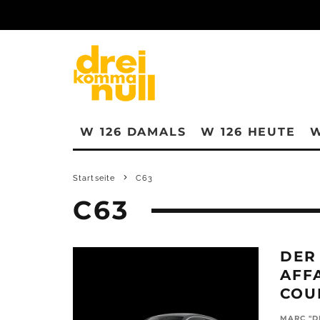
W 126 DAMALS
W 126 HEUTE
W
Startseite
C63
C63
DER
AFF
COU
MARC "D