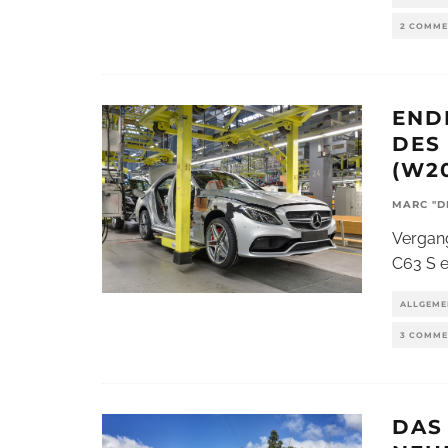
2 COMME
END
DES
(W2
MARC "D
Vergan
C63 S e
ALLGEME
3 COMME
DAS