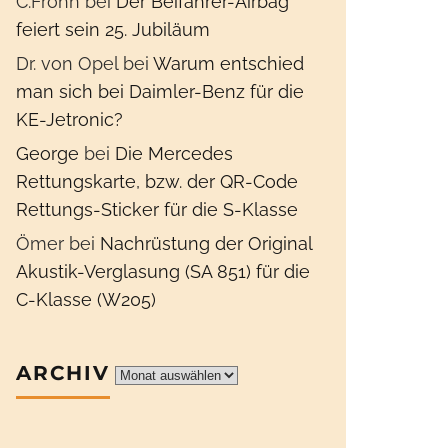
C.Frohn
bei
Der Beifahrer-Airbag
feiert sein 25. Jubiläum
Dr. von Opel
bei
Warum entschied
man sich bei Daimler-Benz für die
KE-Jetronic?
George
bei
Die Mercedes
Rettungskarte, bzw. der QR-Code
Rettungs-Sticker für die S-Klasse
Ömer
bei
Nachrüstung der Original
Akustik-Verglasung (SA 851) für die
C-Klasse (W205)
ARCHIV
Archiv