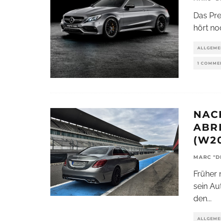
Das Pre
hört no
ALLGEME
1 COMME
NAC
ABR
(W2
MARC "D
Früher 
sein Au
den
...
ALLGEME