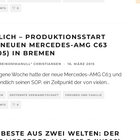
NTS
0
LICH – PRODUKTIONSSTART
 NEUEN MERCEDES-AMG C63
05) IN BREMEN
REIKOMMANULL" CHRISTIANSEN
·
16. MÄRZ 2015
gene Woche hatte der neue Mercedes-AMG C63 und
ndlich seinen SOP, ein Zeitpunkt der von vielen
...
IN
ENTFERNTE VERWANDTSCHAFT
FREUNDE UND FAMILIE
NTS
0
 BESTE AUS ZWEI WELTEN: DER