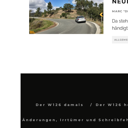
NEU
MARC "D
Da steh
händigt
ALLGEME
Der W126 damals
Der W126 h
Änderungen, Irrtümer und Schreibfe