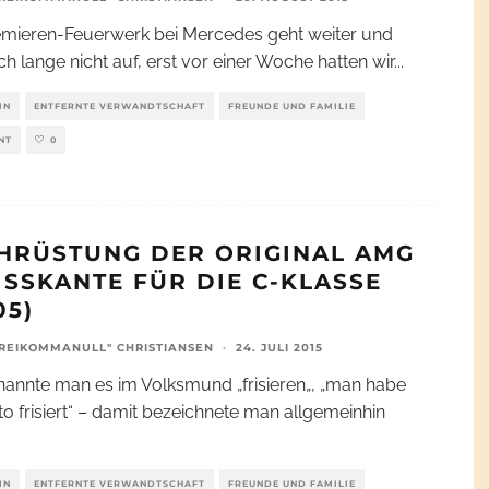
mieren-Feuerwerk bei Mercedes geht weiter und
ch lange nicht auf, erst vor einer Woche hatten wir
...
IN
ENTFERNTE VERWANDTSCHAFT
FREUNDE UND FAMILIE
NT
0
HRÜSTUNG DER ORIGINAL AMG
ISSKANTE FÜR DIE C-KLASSE
05)
REIKOMMANULL" CHRISTIANSEN
·
24. JULI 2015
nannte man es im Volksmund „frisieren„, „man habe
to frisiert“ – damit bezeichnete man allgemeinhin
IN
ENTFERNTE VERWANDTSCHAFT
FREUNDE UND FAMILIE