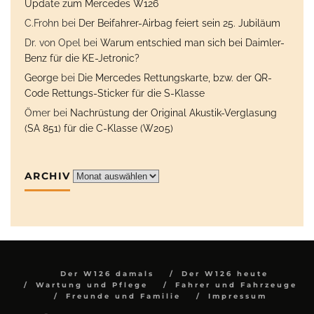
Update zum Mercedes W126
C.Frohn
bei
Der Beifahrer-Airbag feiert sein 25. Jubiläum
Dr. von Opel
bei
Warum entschied man sich bei Daimler-
Benz für die KE-Jetronic?
George
bei
Die Mercedes Rettungskarte, bzw. der QR-
Code Rettungs-Sticker für die S-Klasse
Ömer
bei
Nachrüstung der Original Akustik-Verglasung
(SA 851) für die C-Klasse (W205)
ARCHIV
Archiv
Der W126 damals
Der W126 heute
Wartung und Pflege
Fahrer und Fahrzeuge
Freunde und Familie
Impressum