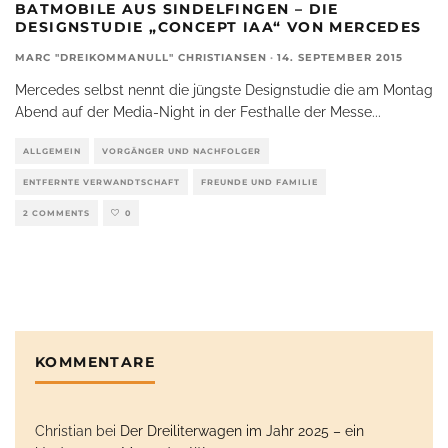
BATMOBILE AUS SINDELFINGEN – DIE
DESIGNSTUDIE „CONCEPT IAA“ VON MERCEDES
MARC "DREIKOMMANULL" CHRISTIANSEN
·
14. SEPTEMBER 2015
Mercedes selbst nennt die jüngste Designstudie die am Montag
Abend auf der Media-Night in der Festhalle der Messe
...
ALLGEMEIN
VORGÄNGER UND NACHFOLGER
ENTFERNTE VERWANDTSCHAFT
FREUNDE UND FAMILIE
2 COMMENTS
0
KOMMENTARE
Christian
bei
Der Dreiliterwagen im Jahr 2025 – ein