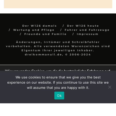
Der W126 damals
Der W126 heute
Wartung und Pflege
Fahrer und Fahrzeuge
Freunde und Familie
Impressum
Änderungen, Irrtümer und Schreibfehler
vorbehalten. Alle verwendeten Warenzeichen sind
Eigentum ihrer jeweiligen Inhaber.
dreikommanull.de, © 2006-2024
Wir verwenden Cookies, um dir die bestmögliche Erfahrung auf
unserer Website zu bieten.
We use cookies to ensure that we give you the best
In den
Einstellungen
kannst du erfahren, welche Cookies wir
experience on our website. If you continue to use this site we
verwenden oder sie ausschalten.
will assume that you are happy with it.
Zustimmen
Einstellungen
Ok