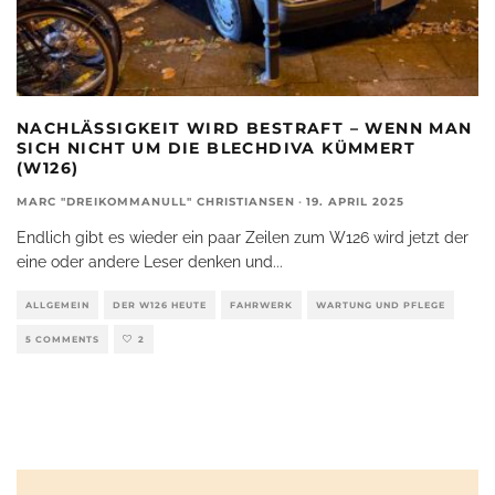
NACHLÄSSIGKEIT WIRD BESTRAFT – WENN MAN
SICH NICHT UM DIE BLECHDIVA KÜMMERT
(W126)
MARC "DREIKOMMANULL" CHRISTIANSEN
·
19. APRIL 2025
Endlich gibt es wieder ein paar Zeilen zum W126 wird jetzt der
eine oder andere Leser denken und
...
ALLGEMEIN
DER W126 HEUTE
FAHRWERK
WARTUNG UND PFLEGE
5 COMMENTS
2