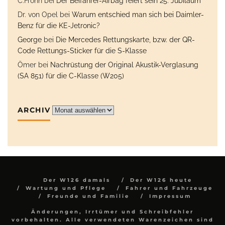
C.Frohn
bei
Der Beifahrer-Airbag feiert sein 25. Jubiläum
Dr. von Opel
bei
Warum entschied man sich bei Daimler-
Benz für die KE-Jetronic?
George
bei
Die Mercedes Rettungskarte, bzw. der QR-
Code Rettungs-Sticker für die S-Klasse
Ömer
bei
Nachrüstung der Original Akustik-Verglasung
(SA 851) für die C-Klasse (W205)
ARCHIV
Archiv
Der W126 damals
Der W126 heute
Wartung und Pflege
Fahrer und Fahrzeuge
Freunde und Familie
Impressum
Änderungen, Irrtümer und Schreibfehler
vorbehalten. Alle verwendeten Warenzeichen sind