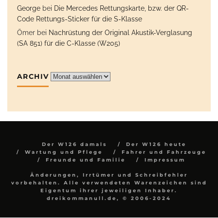
George
bei
Die Mercedes Rettungskarte, bzw. der QR-
Code Rettungs-Sticker für die S-Klasse
Ömer
bei
Nachrüstung der Original Akustik-Verglasung
(SA 851) für die C-Klasse (W205)
ARCHIV
Archiv
Der W126 damals
Der W126 heute
Wartung und Pflege
Fahrer und Fahrzeuge
Freunde und Familie
Impressum
Änderungen, Irrtümer und Schreibfehler
vorbehalten. Alle verwendeten Warenzeichen sind
Eigentum ihrer jeweiligen Inhaber.
dreikommanull.de, © 2006-2024