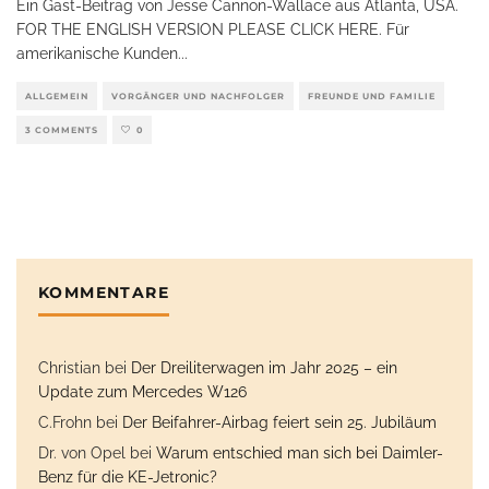
Ein Gast-Beitrag von Jesse Cannon-Wallace aus Atlanta, USA.
FOR THE ENGLISH VERSION PLEASE CLICK HERE. Für
amerikanische Kunden
...
ALLGEMEIN
VORGÄNGER UND NACHFOLGER
FREUNDE UND FAMILIE
3 COMMENTS
0
KOMMENTARE
Christian
bei
Der Dreiliterwagen im Jahr 2025 – ein
Update zum Mercedes W126
C.Frohn
bei
Der Beifahrer-Airbag feiert sein 25. Jubiläum
Dr. von Opel
bei
Warum entschied man sich bei Daimler-
Benz für die KE-Jetronic?