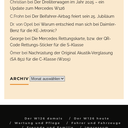
Christian
bei
Der Dreiliterwagen im Jahr 2025 – ein
Update zum Mercedes W126
C.Frohn
bei
Der Beifahrer-Airbag feiert sein 25. Jubiläum
Dr. von Opel
bei
Warum entschied man sich bei Daimler-
Benz für die KE-Jetronic?
George
bei
Die Mercedes Rettungskarte, bzw. der QR-
Code Rettungs-Sticker für die S-Klasse
Ömer
bei
Nachrüstung der Original Akustik-Verglasung
(SA 851) für die C-Klasse (W205)
ARCHIV
Archiv
Der W126 damals
Der W126 heute
Wartung und Pflege
Fahrer und Fahrzeuge
Freunde und Familie
Impressum