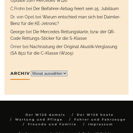
Update zum Mercedes W126
C.Frohn
bei
Der Beifahrer-Airbag feiert sein 25. Jubiläum
Dr. von Opel
bei
Warum entschied man sich bei Daimler-
Benz für die KE-Jetronic?
George
bei
Die Mercedes Rettungskarte, bzw. der QR-
Code Rettungs-Sticker für die S-Klasse
Ömer
bei
Nachrüstung der Original Akustik-Verglasung
(SA 851) für die C-Klasse (W205)
ARCHIV
Archiv
Der W126 damals
Der W126 heute
Wartung und Pflege
Fahrer und Fahrzeuge
Freunde und Familie
Impressum