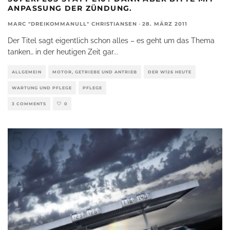
ANPASSUNG DER ZÜNDUNG.
MARC "DREIKOMMANULL" CHRISTIANSEN
·
28. MÄRZ 2011
Der Titel sagt eigentlich schon alles – es geht um das Thema
tanken… in der heutigen Zeit gar
...
ALLGEMEIN
MOTOR, GETRIEBE UND ANTRIEB
DER W126 HEUTE
WARTUNG UND PFLEGE
PFLEGE
3 COMMENTS
0