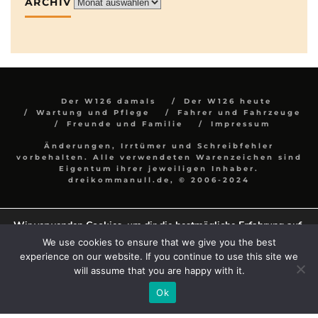
ARCHIV
Archiv
Der W126 damals
Der W126 heute
Wartung und Pflege
Fahrer und Fahrzeuge
Freunde und Familie
Impressum
Änderungen, Irrtümer und Schreibfehler
vorbehalten. Alle verwendeten Warenzeichen sind
Eigentum ihrer jeweiligen Inhaber.
dreikommanull.de, © 2006-2024
Wir verwenden Cookies, um dir die bestmögliche Erfahrung auf
unserer Website zu bieten.
We use cookies to ensure that we give you the best
In den
Einstellungen
kannst du erfahren, welche Cookies wir
experience on our website. If you continue to use this site we
verwenden oder sie ausschalten.
will assume that you are happy with it.
Zustimmen
Einstellungen
Ok