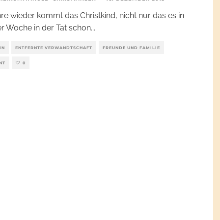
hre wieder kommt das Christkind, nicht nur das es in
er Woche in der Tat schon
...
IN
ENTFERNTE VERWANDTSCHAFT
FREUNDE UND FAMILIE
NT
0