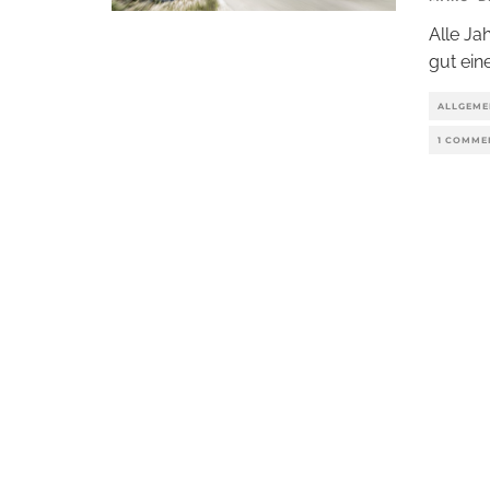
Alle Ja
gut ein
ALLGEME
1 COMME