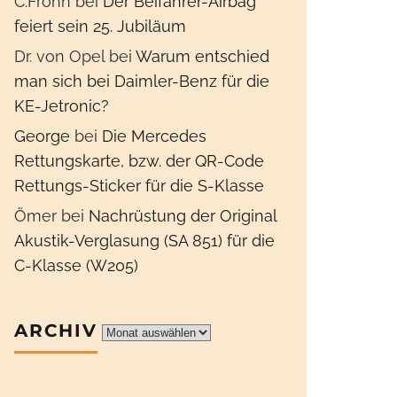
C.Frohn
bei
Der Beifahrer-Airbag
feiert sein 25. Jubiläum
Dr. von Opel
bei
Warum entschied
man sich bei Daimler-Benz für die
KE-Jetronic?
George
bei
Die Mercedes
Rettungskarte, bzw. der QR-Code
Rettungs-Sticker für die S-Klasse
Ömer
bei
Nachrüstung der Original
Akustik-Verglasung (SA 851) für die
C-Klasse (W205)
ARCHIV
Archiv