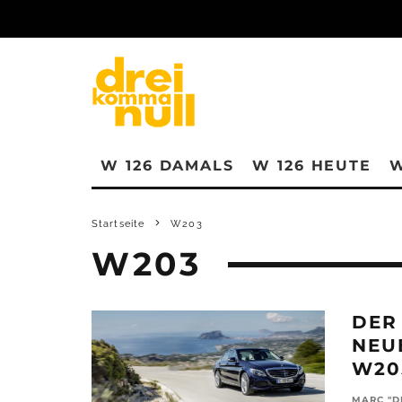
W 126 DAMALS
W 126 HEUTE
W
Startseite
W203
W203
DER
NEU
W20
MARC "D