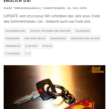
ENDLICH DA!
MARC "DREIKOMMANULL" CHRISTIANSEN
·
25. JULI 2010
[UPDATE vom 27.07.2010] Wir schreiben das Jahr 2010, Ende
des Sommermonats Juli – bekannt auch aus Funk und
...
KAUFBERATUNG
MOTOR, GETRIEBE UND ANTRIEB
ALLGEMEIN
FAHRWERK
DER W126 HEUTE
KAROSSERIE
WARTUNG UND PFLEGE
INNENRAUM
ELEKTRIK
PFLEGE
1 COMMENT
0