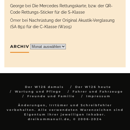
George
bei
Die Mercedes Rettungskarte, bzw. der QR-
Code Rettungs-Sticker für die S-Klasse
Ömer
bei
Nachrüstung der Original Akustik-Verglasung
(SA 851) für die C-Klasse (W205)
ARCHIV
Archiv
Der W126 damals
Der W126 heute
Wartung und Pflege
Fahrer und Fahrzeuge
Freunde und Familie
Impressum
Änderungen, Irrtümer und Schreibfehler
vorbehalten. Alle verwendeten Warenzeichen sind
Eigentum ihrer jeweiligen Inhaber.
dreikommanull.de, © 2006-2024