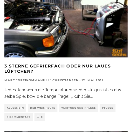
3 STERNE GEFRIERFACH ODER NUR LAUES
LÜFTCHEN?
MARC "DREIKOMMANULL" CHRISTIANSEN
·
12. MAI 2011
Jedes Jahr wenn die Temperaturen wieder steigen ist es das
selbe Spiel bzw. die bange Frage: „..kühlt Sie
...
ALLGEMEIN
DER W126 HEUTE
WARTUNG UND PFLEGE
PFLEGE
0 KOMMENTARE
0