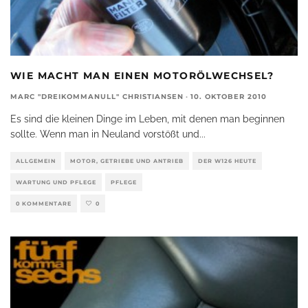
WIE MACHT MAN EINEN MOTORÖLWECHSEL?
MARC "DREIKOMMANULL" CHRISTIANSEN
·
10. OKTOBER 2010
Es sind die kleinen Dinge im Leben, mit denen man beginnen
sollte. Wenn man in Neuland vorstößt und
...
ALLGEMEIN
MOTOR, GETRIEBE UND ANTRIEB
DER W126 HEUTE
WARTUNG UND PFLEGE
PFLEGE
0 KOMMENTARE
0