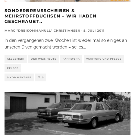
SONDERBREMSSCHEIBEN &
MEHRSTOFFBUCHSEN – WIR HABEN
GESCHRAUBT..
MARC "DREIKOMMANULL" CHRISTIANSEN
·
5. JULI 2011
In den vergangenen zwei Wochen ist wieder mal so einiges an
unseren Diven gemacht worden – sei es
...
ALLGEMEIN
DER W126 HEUTE
FAHRWERK
WARTUNG UND PFLEGE
PFLEGE
0 KOMMENTARE
0