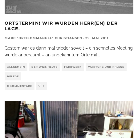
ORTSTERMIN! WIR WURDEN HERR(EN) DER
LAGE.
MARC "DREIKOMMANULL" CHRISTIANSEN
·
29. MAI 2011
Gestern war es dann mal wieder soweit – ein schnelles Meeting
wurde anberaumt – an unbekanntem Orte mit
...
ALLGEMEIN
DER W126 HEUTE
FAHRWERK
WARTUNG UND PFLEGE
PFLEGE
0 KOMMENTARE
0