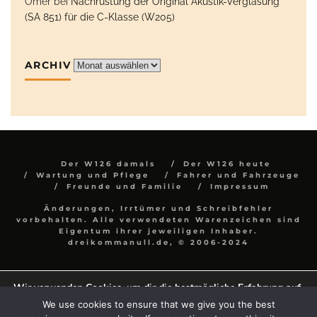
Ömer
bei
Nachrüstung der Original Akustik-Verglasung
(SA 851) für die C-Klasse (W205)
ARCHIV
Archiv
Der W126 damals
Der W126 heute
Wartung und Pflege
Fahrer und Fahrzeuge
Freunde und Familie
Impressum
Änderungen, Irrtümer und Schreibfehler
vorbehalten. Alle verwendeten Warenzeichen sind
Eigentum ihrer jeweiligen Inhaber.
dreikommanull.de, © 2006-2024
Wir verwenden Cookies, um dir die bestmögliche Erfahrung auf
unserer Website zu bieten.
We use cookies to ensure that we give you the best
In den
Einstellungen
kannst du erfahren, welche Cookies wir