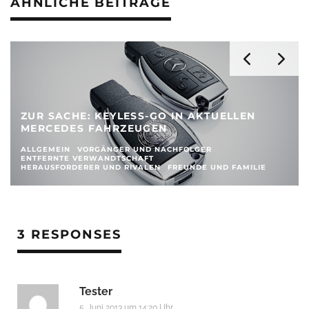
ÄHNLICHE BEITRÄGE
ZUR SACHE: KEYLESS-GO IN AKTUELLEN
MERCEDES FAHRZEUGEN
ALLGEMEIN
VORGÄNGER UND NACHFOLGER
ENTFERNTE VERWANDTSCHAFT
HERAUSFORDERER UND RIVALEN
FREUNDE UND FAMILIE
3 RESPONSES
Tester
5. Juni 2013 um 14:20 Uhr