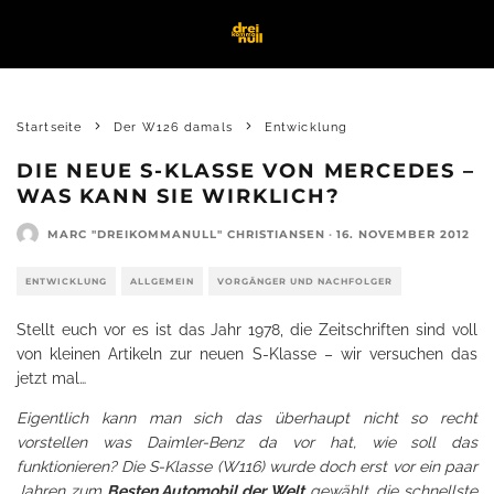
Startseite
Der W126 damals
Entwicklung
DIE NEUE S-KLASSE VON MERCEDES –
WAS KANN SIE WIRKLICH?
MARC "DREIKOMMANULL" CHRISTIANSEN
·
16. NOVEMBER 2012
ENTWICKLUNG
ALLGEMEIN
VORGÄNGER UND NACHFOLGER
Stellt euch vor es ist das Jahr 1978, die Zeitschriften sind voll
von kleinen Artikeln zur neuen S-Klasse – wir versuchen das
jetzt mal…
Eigentlich kann man sich das überhaupt nicht so recht
vorstellen was Daimler-Benz da vor hat, wie soll das
funktionieren? Die S-Klasse (W116) wurde doch erst vor ein paar
Jahren zum
Besten Automobil der Welt
gewählt, die schnellste