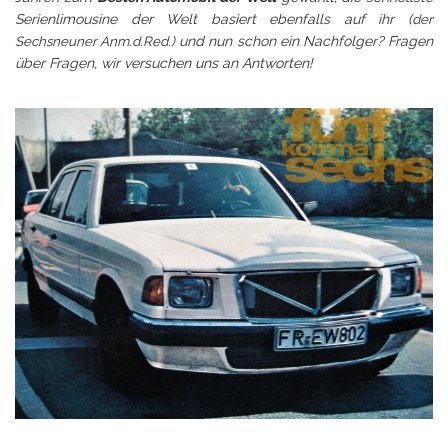
Serienlimousine der Welt basiert ebenfalls auf ihr (
der
Sechsneuner Anm.d.Red.
) und nun schon ein Nachfolger? Fragen
über Fragen, wir versuchen uns an Antworten!