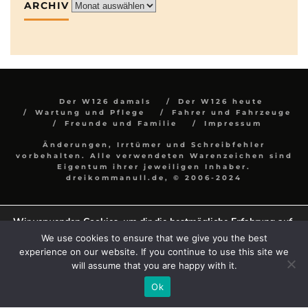
ARCHIV
Archiv
Der W126 damals
Der W126 heute
Wartung und Pflege
Fahrer und Fahrzeuge
Freunde und Familie
Impressum
Änderungen, Irrtümer und Schreibfehler
vorbehalten. Alle verwendeten Warenzeichen sind
Eigentum ihrer jeweiligen Inhaber.
dreikommanull.de, © 2006-2024
Wir verwenden Cookies, um dir die bestmögliche Erfahrung auf
unserer Website zu bieten.
We use cookies to ensure that we give you the best
In den
Einstellungen
kannst du erfahren, welche Cookies wir
experience on our website. If you continue to use this site we
verwenden oder sie ausschalten.
will assume that you are happy with it.
Zustimmen
Einstellungen
Ok