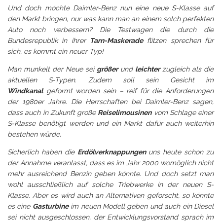
Und doch möchte Daimler-Benz nun eine neue S-Klasse auf
den Markt bringen, nur was kann man an einem solch perfekten
Auto noch verbessern? Die Testwagen die durch die
Bundesrepublik in ihrer
Tarn-Maskerade
flitzen sprechen für
sich, es kommt ein neuer Typ!
Man munkelt der Neue sei
größer
und
leichter
zugleich als die
aktuellen S-Typen. Zudem soll sein Gesicht im
Windkanal
geformt worden sein – reif für die Anforderungen
der 1980er Jahre. Die Herrschaften bei Daimler-Benz sagen,
dass auch in Zukunft große
Reiselimousinen
vom Schlage einer
S-Klasse benötigt werden und ein Markt dafür auch weiterhin
bestehen würde.
Sicherlich haben die
Erdölverknappungen
uns heute schon zu
der Annahme veranlasst, dass es im Jahr 2000 womöglich nicht
mehr ausreichend Benzin geben könnte. Und doch setzt man
wohl ausschließlich auf solche Triebwerke in der neuen S-
Klasse. Aber es wird auch an Alternativen geforscht, so könnte
es eine
Gasturbine
im neuen
Modell
geben und auch ein Diesel
sei nicht ausgeschlossen, der Entwicklungsvorstand sprach im