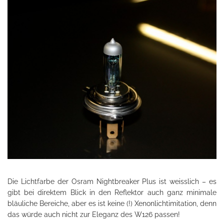
Die Lichtfarbe der Osram Nightbreaker Plus ist weisslich – es
gibt bei direktem Blick in den Reflektor auch ganz minimale
bläuliche Bereiche, aber es ist keine (!) Xenonlichtimitation, denn
das würde auch nicht zur Eleganz des W126 passen!