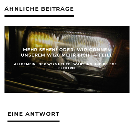
ÄHNLICHE BEITRÄGE
MEHR SEHEN! ODER: WIR GÖNNEN
UNSEREM W126 MEHR LICHT – TEIL1.
ALLGEMEIN
DER W126 HEUTE
WARTUNG UND PFLEGE
ELEKTRIK
EINE ANTWORT