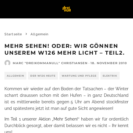
Startseite
Allgemein
MEHR SEHEN! ODER: WIR GÖNNEN
UNSEREM W126 MEHR LICHT – TEIL2.
MARC "DREIKOMMANULL" CHRISTIANSEN
·
18. NOVEMBER 2010
ALLGEMEIN
DER W126 HEUTE
WARTUNG UND PFLEGE
ELEKTRIK
Kommen wir wieder auf den Boden der Tatsachen – der Winter
scharrt draussen schon mit den Hufen – in ganz Deutschland
ist es mittlerweile bereits gegen 5 Uhr am Abend stockfinster
und spätestens jetzt ist man auf gute Sicht angewiesen!
Im Teil 1 unserer Aktion „Mehr Sehen!“
haben wir für ordentlich
Durchblick gesorgt, aber damit belassen wir es nicht – Ihr kennt
uns!