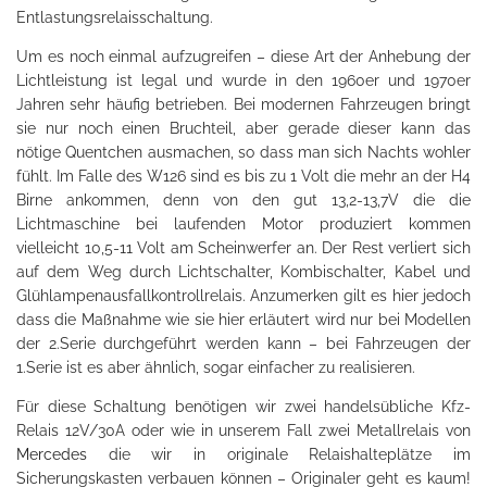
Entlastungsrelaisschaltung.
Um es noch einmal aufzugreifen – diese Art der Anhebung der
Lichtleistung ist legal und wurde in den 1960er und 1970er
Jahren sehr häufig betrieben. Bei modernen Fahrzeugen bringt
sie nur noch einen Bruchteil, aber gerade dieser kann das
nötige Quentchen ausmachen, so dass man sich Nachts wohler
fühlt. Im Falle des W126 sind es bis zu 1 Volt die mehr an der H4
Birne ankommen, denn von den gut 13,2-13,7V die die
Lichtmaschine bei laufenden Motor produziert kommen
vielleicht 10,5-11 Volt am Scheinwerfer an. Der Rest verliert sich
auf dem Weg durch Lichtschalter, Kombischalter, Kabel und
Glühlampenausfallkontrollrelais. Anzumerken gilt es hier jedoch
dass die Maßnahme wie sie hier erläutert wird nur bei Modellen
der 2.Serie durchgeführt werden kann – bei Fahrzeugen der
1.Serie ist es aber ähnlich, sogar einfacher zu realisieren.
Für diese Schaltung benötigen wir zwei handelsübliche Kfz-
Relais 12V/30A oder wie in unserem Fall zwei Metallrelais von
Mercedes
die wir in originale Relaishalteplätze im
Sicherungskasten verbauen können – Originaler geht es kaum!