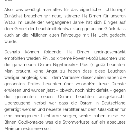
Also, was benötigt man alles für das eigentliche Lichttuning?
Zunächst brauchen wir neue, stärkere H4 Birnen für unseren
W126
. Im Laufe der vergangenen Jahre hat sich Einiges auf
dem Gebiet der Leuchtmittelentwicklung getan, ein Glück dass
auch an die Millionen alten Fahrzeuge mit H4 Licht gedacht
wurde.
Deshalb können folgende H4 Birnen uneingeschränkt
empfohlen werden: Philips x-treme Power (+80%) Leuchten und
die ganz neuen Osram Nightbreaker Plus (+ 90%) Leuchten.
Man braucht keine Angst zu haben dass diese Leuchten
weniger langlebig sind – dem Verfasser dieser Zeilen haben die
genannten Philips Leuchten über 20.000Km treue Dienste
erwiesen und wurden jetzt – obwohl noch nicht defekt – gegen
die genannten neuen Osram Leuchten ausgetauscht.
Überzeugend hierbei war dass die Osram in Deutschland
gefertigt werden und neueste Farbfilter auf dem Glaskolben für
eine homogenere Lichtfarbe sorgen, weiter haben diese H4
Birnen Goldkontakte was die Stromverluste auf ein absolutes
Minimum reduzieren soll.