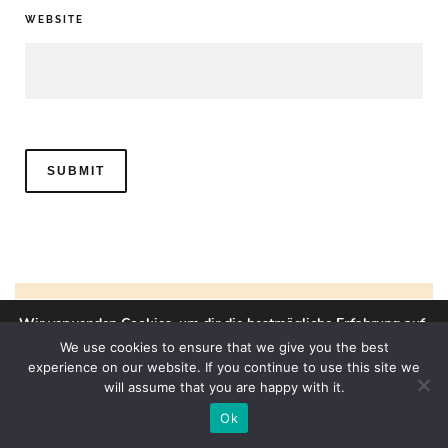
WEBSITE
KOMMENTARE
Wir verwenden Cookies, um dir die bestmögliche Erfahrung auf
unserer Website zu bieten.
We use cookies to ensure that we give you the best
In den
Einstellungen
kannst du erfahren, welche Cookies wir
experience on our website. If you continue to use this site we
verwenden oder sie ausschalten.
Christian
bei
Der Dreiliterwagen im Jahr 2025 – ein
will assume that you are happy with it.
Update zum Mercedes W126
Zustimmen
Einstellungen
Ok
C.Frohn
bei
Der Beifahrer-Airbag feiert sein 25. Jubiläum