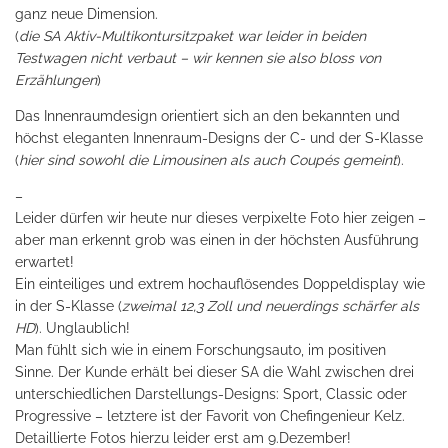
ganz neue Dimension.
(
die SA Aktiv-Multikontursitzpaket war leider in beiden
Testwagen nicht verbaut – wir kennen sie also bloss von
Erzählungen
)
Das Innenraumdesign orientiert sich an den bekannten und
höchst eleganten Innenraum-Designs der C- und der S-Klasse
(
hier sind sowohl die Limousinen als auch Coupés gemeint
).
–
Leider dürfen wir heute nur dieses verpixelte Foto hier zeigen –
aber man erkennt grob was einen in der höchsten Ausführung
erwartet!
Ein einteiliges und extrem hochauflösendes Doppeldisplay wie
in der S-Klasse (
zweimal 12,3 Zoll und neuerdings schärfer als
HD
). Unglaublich!
Man fühlt sich wie in einem Forschungsauto, im positiven
Sinne. Der Kunde erhält bei dieser SA die Wahl zwischen drei
unterschiedlichen Darstellungs-Designs: Sport, Classic oder
Progressive – letztere ist der Favorit von Chefingenieur Kelz.
Detaillierte Fotos hierzu leider erst am 9.Dezember!