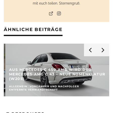
mit euch teilen. Sternengruß.
ÄHNLICHE BEITRÄGE
AUS MERCEDES C 450 AMG WIRD DER
MERCEDES-AMG C 43 – NEUE NOMENKLATUR
(W205)
ALLGEMEIN
VORGÄNGER UND NACHFOLGER
ENTFERNTE VERWANDTSCHAFT