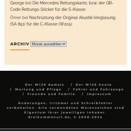
George
bei
Die Mercedes Rettungskarte, bzw. der QR-
Code Rettungs-Sticker für die S-Klasse
Ömer
bei
Nachrüstung der Original Akustik-Verglasung
(SA 851) für die C-Klasse (W205)
ARCHIV
Archiv
Der W126 damals
Der W126 heute
Wartung und Pflege
Fahrer und Fahrzeuge
Freunde und Familie
Impressum
Änderungen, Irrtümer und Schreibfehler
vorbehalten. Alle verwendeten Warenzeichen sind
Eigentum ihrer jeweiligen Inhaber.
dreikommanull.de, © 2006-2024