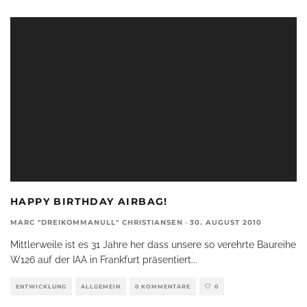
HAPPY BIRTHDAY AIRBAG!
MARC "DREIKOMMANULL" CHRISTIANSEN
·
30. AUGUST 2010
Mittlerweile ist es 31 Jahre her dass unsere so verehrte Baureihe
W126 auf der IAA in Frankfurt präsentiert
...
ENTWICKLUNG
ALLGEMEIN
0 KOMMENTARE
0