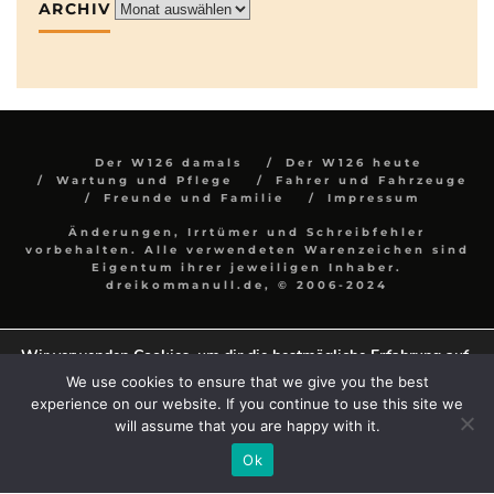
ARCHIV
Archiv
Der W126 damals
Der W126 heute
Wartung und Pflege
Fahrer und Fahrzeuge
Freunde und Familie
Impressum
Änderungen, Irrtümer und Schreibfehler
vorbehalten. Alle verwendeten Warenzeichen sind
Eigentum ihrer jeweiligen Inhaber.
dreikommanull.de, © 2006-2024
Wir verwenden Cookies, um dir die bestmögliche Erfahrung auf
unserer Website zu bieten.
We use cookies to ensure that we give you the best
In den
Einstellungen
kannst du erfahren, welche Cookies wir
experience on our website. If you continue to use this site we
verwenden oder sie ausschalten.
will assume that you are happy with it.
Zustimmen
Einstellungen
Ok