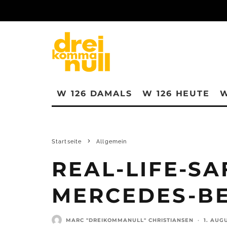
W 126 DAMALS
W 126 HEUTE
W
Startseite
Allgemein
REAL-LIFE-SA
MERCEDES-B
MARC "DREIKOMMANULL" CHRISTIANSEN
·
1. AUG