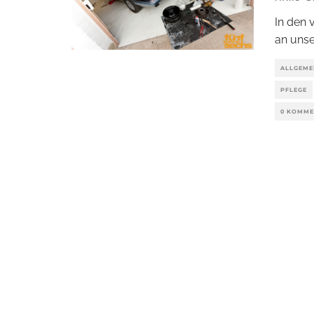
In den 
an unse
ALLGEME
PFLEGE
0 KOMME