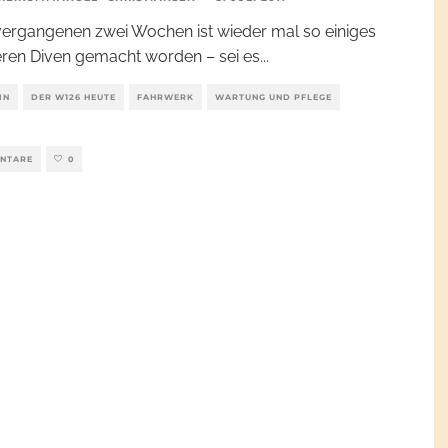
vergangenen zwei Wochen ist wieder mal so einiges
ren Diven gemacht worden – sei es
...
IN
DER W126 HEUTE
FAHRWERK
WARTUNG UND PFLEGE
NTARE
0