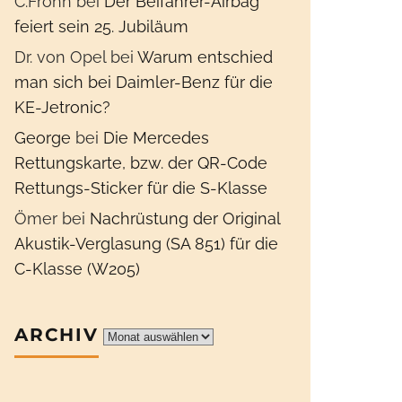
C.Frohn
bei
Der Beifahrer-Airbag
feiert sein 25. Jubiläum
Dr. von Opel
bei
Warum entschied
man sich bei Daimler-Benz für die
KE-Jetronic?
George
bei
Die Mercedes
Rettungskarte, bzw. der QR-Code
Rettungs-Sticker für die S-Klasse
Ömer
bei
Nachrüstung der Original
Akustik-Verglasung (SA 851) für die
C-Klasse (W205)
ARCHIV
Archiv