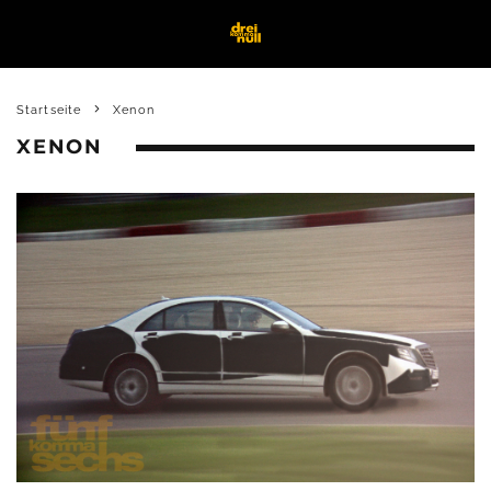
Startseite
Xenon
XENON