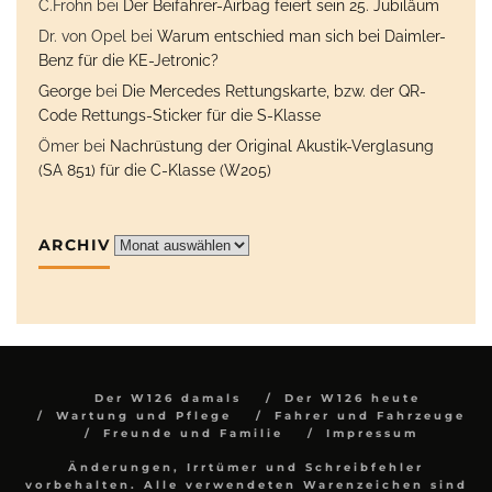
C.Frohn
bei
Der Beifahrer-Airbag feiert sein 25. Jubiläum
Dr. von Opel
bei
Warum entschied man sich bei Daimler-
Benz für die KE-Jetronic?
George
bei
Die Mercedes Rettungskarte, bzw. der QR-
Code Rettungs-Sticker für die S-Klasse
Ömer
bei
Nachrüstung der Original Akustik-Verglasung
(SA 851) für die C-Klasse (W205)
ARCHIV
Archiv
Der W126 damals
Der W126 heute
Wartung und Pflege
Fahrer und Fahrzeuge
Freunde und Familie
Impressum
Änderungen, Irrtümer und Schreibfehler
vorbehalten. Alle verwendeten Warenzeichen sind