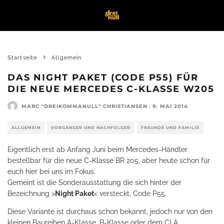
Startseite
Allgemein
DAS NIGHT PAKET (CODE P55) FÜR
DIE NEUE MERCEDES C-KLASSE W205
MARC "DREIKOMMANULL" CHRISTIANSEN
·
9. MAI 2014
ALLGEMEIN
VORGÄNGER UND NACHFOLGER
FREUNDE UND FAMILIE
Eigentlich erst ab Anfang Juni beim Mercedes-Händler
bestellbar für die neue
C-Klasse
BR 205, aber heute schon für
euch hier bei uns im Fokus.
Gemeint ist die Sonderausstattung die sich hinter der
Bezeichnung >
Night Paket
< versteckt, Code P55.
Diese Variante ist durchaus schon bekannt, jedoch nur von den
kleinen Baureihen A-Klasse, B-Klasse oder dem CLA.