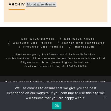
ARCHIV
Archiv
Der W126 damals
Der W126 heute
Wartung und Pflege
Fahrer und Fahrzeuge
Freunde und Familie
Impressum
Änderungen, Irrtümer und Schreibfehler
vorbehalten. Alle verwendeten Warenzeichen sind
Eigentum ihrer jeweiligen Inhaber.
dreikommanull.de, © 2006-2024
Wir verwenden Cookies, um dir die bestmögliche Erfahrung auf
unserer Website zu bieten.
We use cookies to ensure that we give you the best
In den
Einstellungen
kannst du erfahren, welche Cookies wir
experience on our website. If you continue to use this site we
verwenden oder sie ausschalten.
will assume that you are happy with it.
Zustimmen
Einstellungen
Ok