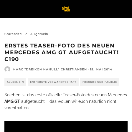
Startseite
Allgemein
ERSTES TEASER-FOTO DES NEUEN
MERCEDES AMG GT AUFGETAUCHT!
C190
MARC "DREIKOMMANULL" CHRISTIANSEN
·
19. MAI 2014
ALLGEMEIN
ENTFERNTE VERWANDTSCHAFT
FREUNDE UND FAMILIE
So eben ist das erste offizielle Teaser-Foto des neuen
Mercedes
AMG GT
aufgetaucht – das wollen wir euch natürlich nicht
vorenthalten: