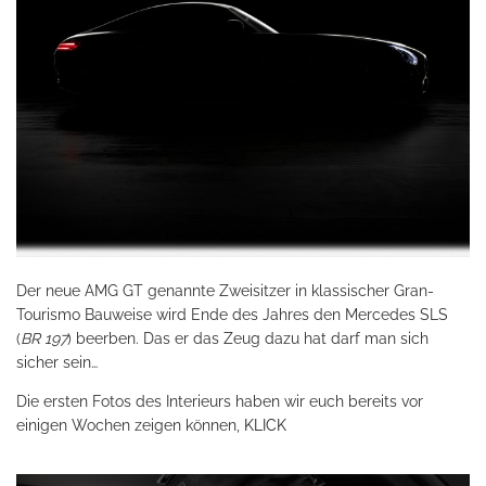
Der neue AMG GT genannte Zweisitzer in klassischer Gran-
Tourismo Bauweise wird Ende des Jahres den Mercedes SLS
(
BR 197
) beerben. Das er das Zeug dazu hat darf man sich
sicher sein…
Die ersten Fotos des Interieurs haben wir euch bereits vor
einigen Wochen zeigen können,
KLICK