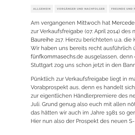
ALLGEMEIN
VORGÄNGER UND NACHFOLGER
FREUNDE UND 
Am vergangenen Mittwoch hat
Mercede
zur Verkaufsfreigabe (07. April 2014) d
Baureihe
217. Hierzu berichteten u.a. di
Wir haben uns bereits recht ausführlich 
fünfkommasechs
.de ausgelassen, denn 
Stuttgart zog uns schon jetzt in den Bann
Pünktlich zur Verkaufsfreigabe liegt in
Vorabprospekt aus, denn es handelt sich 
zur eigentlichen Händlerpremiere des n
Juli. Grund genug also euch mit allen nö
das hätten wir auch im Jahre 1981 so g
Hier nun also der Prospekt des neuen S