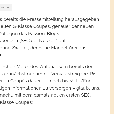
FAMILIE
s
bereits die Pressemitteilung herausgegeben
es neuen S-Klasse Coupés, genauer der neuen
e Kollegen des
Passion-Blogs
.
über den „
SEC der Neuzeit
“ auf
ohne Zweifel, der neue Mangeltürer aus
.
 manchen Mercedes-Autohäusern bereits der
ja zunächst nur um die Verkaufsfreigabe. Bis
euen Coupés dauert es noch bis Mitte/Ende
tigen Informationen zu versorgen – glaubt uns,
emacht, mit dem damals neuen ersten SEC.
-Klasse Coupés: