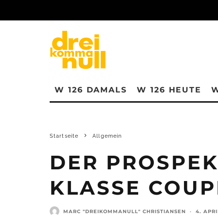
W 126 DAMALS
W 126 HEUTE
W
Startseite
Allgemein
DER PROSPEK
KLASSE COUPÉ
MARC "DREIKOMMANULL" CHRISTIANSEN
·
4. APRI