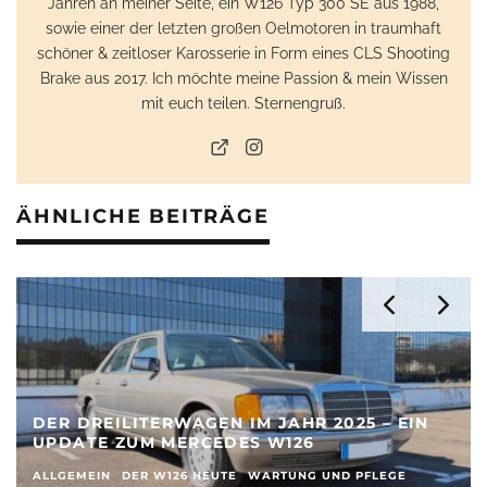
Jahren an meiner Seite, ein W126 Typ 300 SE aus 1988,
sowie einer der letzten großen Oelmotoren in traumhaft
schöner & zeitloser Karosserie in Form eines CLS Shooting
Brake aus 2017. Ich möchte meine Passion & mein Wissen
mit euch teilen. Sternengruß.
ÄHNLICHE BEITRÄGE
NACHLÄSSIGKEIT WIRD B
MAN SICH NICHT UM DIE 
M JAHR 2025 – EIN
KÜMMERT (W126)
S W126
ALLGEMEIN
DER W126 HEUTE
FAH
WARTUNG UND PFLEGE
WARTUNG UND PFLEGE