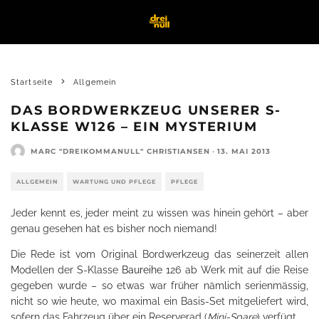
Startseite
Allgemein
DAS BORDWERKZEUG UNSERER S-
KLASSE W126 – EIN MYSTERIUM
MARC "DREIKOMMANULL" CHRISTIANSEN
·
13. MAI 2013
ALLGEMEIN
WARTUNG UND PFLEGE
PFLEGE
Jeder kennt es, jeder meint zu wissen was hinein gehört – aber
genau gesehen hat es bisher noch niemand!
Die Rede ist vom Original Bordwerkzeug das seinerzeit allen
Modellen der S-Klasse
Baureihe
126 ab Werk mit auf die Reise
gegeben wurde – so etwas war früher nämlich serienmässig,
nicht so wie heute, wo maximal ein Basis-Set mitgeliefert wird,
sofern das Fahrzeug über ein Reserverad (
Mini-Spare
) verfügt.