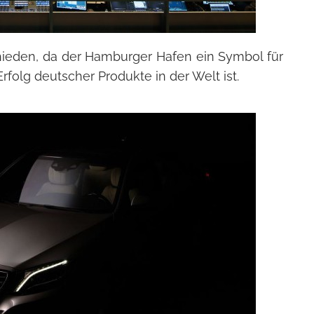
hieden, da der Hamburger Hafen ein Symbol für
folg deutscher Produkte in der Welt ist.